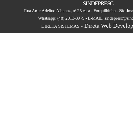
SINDEPRESC
Rua Artur Adelino Albanaz, nº 25 casa - Forquilhinha - São Jo
Whatsapp: (48) 2013-3979 - E-MAIL: sindepresc@sin
- Direta Web Develop
DIRETA SISTEMAS