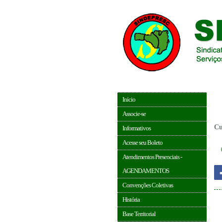
Início
Associe-se
Cu
Informativos
Acesse seu Boleto
Atendimentos Presenciais -
AGENDAMENTOS
Convenções Coletivas
História
Base Territorial